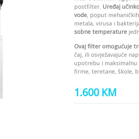
postfilter.
Uređaj učinko
vode
, poput mehaničkih 
metala, virusa i bakterij
sobne temperature
jedn
Ovaj filter omogućuje t
čaj, ili osvježavajuće na
upotrebu i maksimalnu 
firme, teretane, škole, bo
1.600 KM