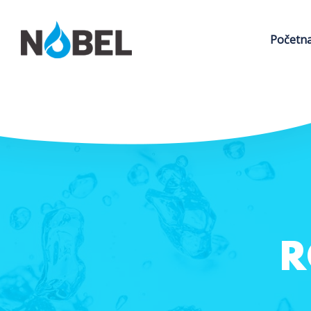
Početn
R