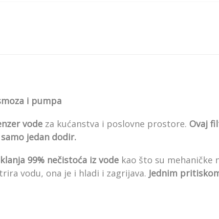
 osmoza i pumpa
enzer vode
za kućanstva i poslovne prostore.
Ovaj fi
 samo jedan dodir.
otklanja 99% nečistoća iz vode
kao što su mehaničke ne
trira vodu, ona je i hladi i zagrijava.
Jednim pritisko