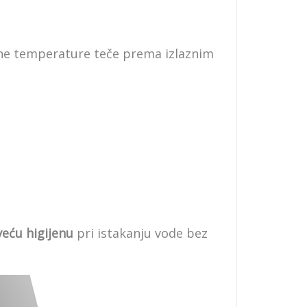
bne temperature teče prema izlaznim
eću higijenu
pri istakanju vode bez