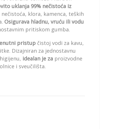
vito uklanja 99% nečistoća iz
nečistoća, klora, kamenca, teških
a.
Osigurava hladnu, vruću ili vodu
ostavnim pritiskom gumba.
renutni pristup
čistoj vodi za kavu,
pitke. Dizajniran za jednostavnu
higijenu,
idealan je za
proizvodne
lnice i sveučilišta.