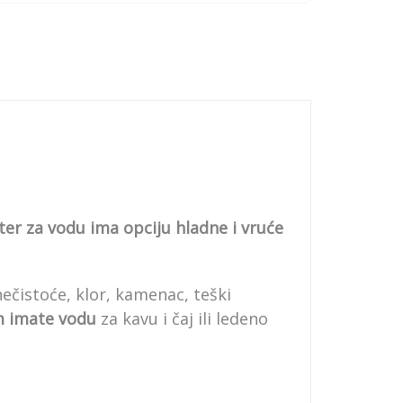
lter za vodu ima opciju hladne i vruće
čistoće, klor, kamenac, teški
m imate vodu
za kavu i čaj ili ledeno