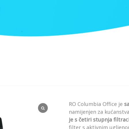
RO Columbia Office je
s
namijenjen za kućanstva
je s četiri stupnja filtrac
filter s aktivnim uglje