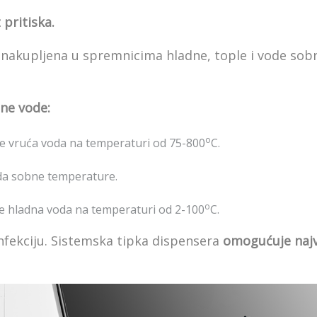
 pritiska.
 nakupljena u spremnicima hladne, tople i vode so
ene vode:
o
se vruća voda na temperaturi od 75-800
C.
oda sobne temperature.
o
se hladna voda na temperaturi od 2-100
C.
infekciju. Sistemska tipka dispensera
omogućuje najv