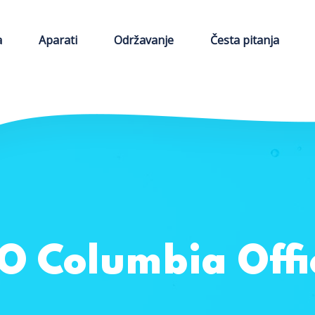
a
Aparati
Održavanje
Česta pitanja
O Columbia Offi