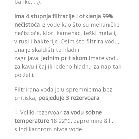
banke, …).
Ima 4 stupnja filtracije i otklanja 99%
nečistoća
iz vode kao što su mehaničke
nečistoće, klor, kamenac, teški metali,
virusi i bakterije. Osim što filtrira vodu,
ona je skaldišti te hladi i
zagrijava.
Jednim pritiskom
imate vodu
za kavu i čaj ili ledeno hladnu za napitak
po želji.
Filtrirana voda je u spremnicima bez
pritiska,
posjeduje 3 rezervoara:
1. Veliki rezervoar
za vodu sobne
temperature
18-22°C, zapremine 8 l ,
s indikatorom nivoa vode.