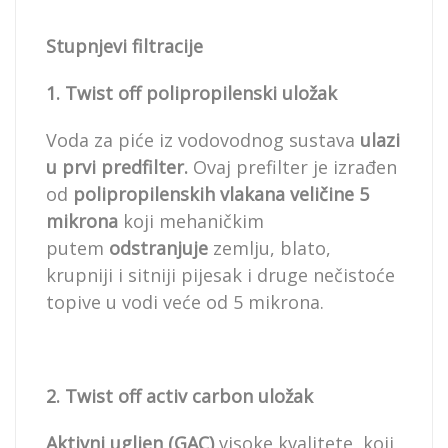
Stupnjevi filtracije
1. Twist off polipropilenski uložak
Voda za piće iz vodovodnog sustava
ulazi
u prvi predfilter.
Ovaj prefilter je izrađen
od
polipropilenskih vlakana veličine 5
mikrona
koji mehaničkim
putem
odstranjuje
zemlju, blato,
krupniji i sitniji pijesak i druge nečistoće
topive u vodi veće od 5 mikrona.
2. Twist off activ carbon uložak
Aktivni ugljen (GAC)
visoke kvalitete, koji