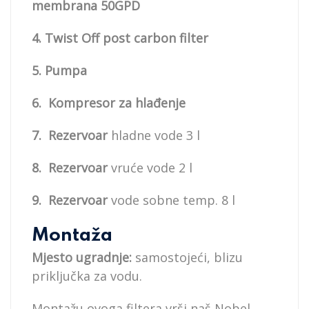
membrana 50GPD
4. Twist Off post carbon filter
5. Pumpa
6. Kompresor za hlađenje
7. Rezervoar
hladne vode 3 l
8. Rezervoar
vruće vode 2 l
9. Rezervoar
vode sobne temp. 8 l
Montaža
Mjesto ugradnje:
samostojeći, blizu
priključka za vodu.
Montažu ovoga filtera vrši naš Nobel