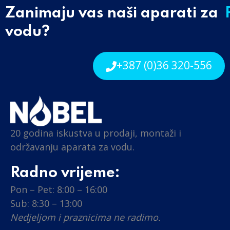
Zanimaju vas naši aparati za
vodu?
+387 (0)36 320-556
20 godina iskustva u prodaji, montaži i
održavanju aparata za vodu.
Radno vrijeme:
Pon – Pet: 8:00 – 16:00
Sub: 8:30 – 13:00
Nedjeljom i praznicima ne radimo.