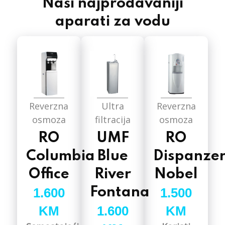
Naši najprodavaniji
aparati za vodu
Reverzna
Ultra
Reverzna
osmoza
filtracija
osmoza
RO
UMF
RO
Columbia
Blue
Dispanze
Office
River
Nobel
1.600
Fontana
1.500
KM
1.600
KM