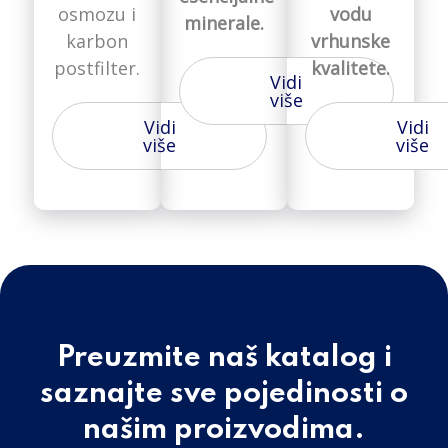
osmozu i
vodu
minerale.
karbon
vrhunske
postfilter.
kvalitete.
Vidi
više
Vidi
Vidi
više
više
Preuzmite naš katalog i
saznajte sve pojedinosti o
našim proizvodima.