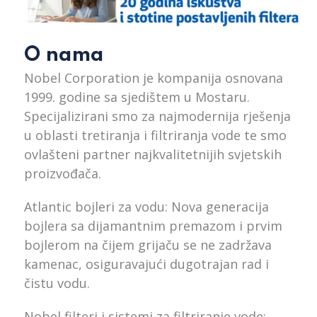
O nama
Nobel Corporation je kompanija osnovana
1999. godine sa sjedištem u Mostaru.
Specijalizirani smo za najmodernija rješenja
u oblasti tretiranja i filtriranja vode te smo
ovlašteni partner najkvalitetnijih svjetskih
proizvođača.
Atlantic bojleri za vodu: Nova generacija
bojlera sa dijamantnim premazom i prvim
bojlerom na čijem grijaču se ne zadržava
kamenac, osiguravajući dugotrajan rad i
čistu vodu.
Nobel filteri i sistemi za filtriranje vode: