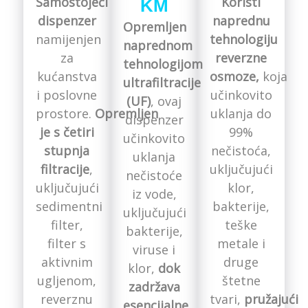
Samostojeći
Koristi
KM
dispenzer
naprednu
Opremljen
namijenjen
tehnologiju
naprednom
za
reverzne
tehnologijom
kućanstva
osmoze,
koja
ultrafiltracije
i poslovne
učinkovito
(UF)
, ovaj
prostore.
Opremljen
uklanja do
dispenzer
je s četiri
99%
učinkovito
stupnja
nečistoća,
uklanja
filtracije
,
uključujući
nečistoće
uključujući
klor,
iz vode,
sedimentni
bakterije,
uključujući
filter,
teške
bakterije,
filter s
metale i
viruse i
aktivnim
druge
klor,
dok
ugljenom,
štetne
zadržava
reverznu
tvari,
pružajući
esencijalne