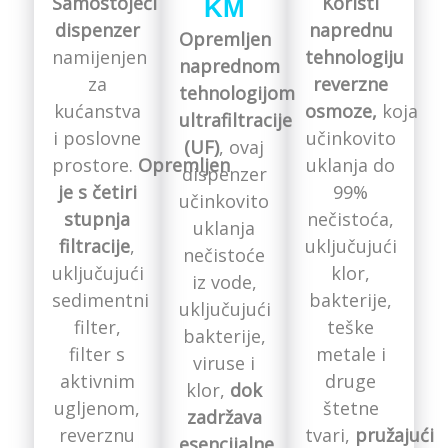
Samostojeći
Koristi
KM
dispenzer
naprednu
Opremljen
namijenjen
tehnologiju
naprednom
za
reverzne
tehnologijom
kućanstva
osmoze,
koja
ultrafiltracije
i poslovne
učinkovito
(UF)
, ovaj
prostore.
Opremljen
uklanja do
dispenzer
je s četiri
99%
učinkovito
stupnja
nečistoća,
uklanja
filtracije
,
uključujući
nečistoće
uključujući
klor,
iz vode,
sedimentni
bakterije,
uključujući
filter,
teške
bakterije,
filter s
metale i
viruse i
aktivnim
druge
klor,
dok
ugljenom,
štetne
zadržava
reverznu
tvari,
pružajući
esencijalne