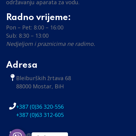
održavanju aparata za vodu.
Radno vrijeme:
Pon – Pet: 8:00 – 16:00
Sub: 8:30 – 13:00
Nedjeljom i praznicima ne radimo.
Adresa
Bleiburških žrtava 68
88000 Mostar, BiH
+387 (0)36 320-556
+387 (0)63 312-605
info@nobel.ba
Viber