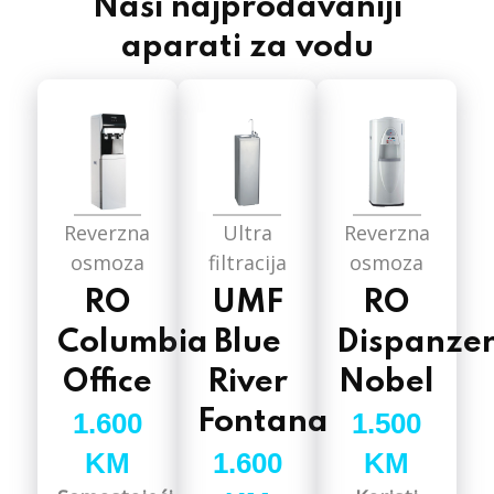
Naši najprodavaniji
aparati za vodu
Reverzna
Ultra
Reverzna
osmoza
filtracija
osmoza
RO
UMF
RO
Columbia
Blue
Dispanze
Office
River
Nobel
1.600
Fontana
1.500
KM
1.600
KM