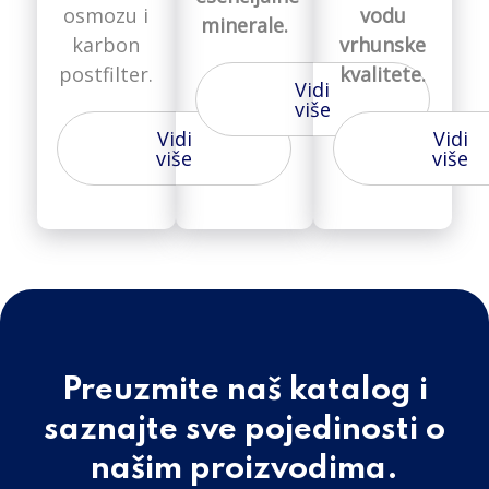
osmozu i
vodu
minerale.
karbon
vrhunske
postfilter.
kvalitete.
Vidi
više
Vidi
Vidi
više
više
Preuzmite naš katalog i
saznajte sve pojedinosti o
našim proizvodima.