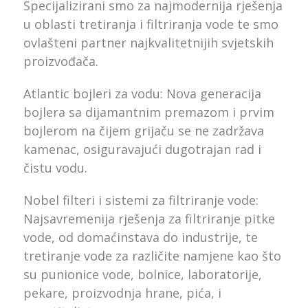
Specijalizirani smo za najmodernija rješenja
u oblasti tretiranja i filtriranja vode te smo
ovlašteni partner najkvalitetnijih svjetskih
proizvođača.
Atlantic bojleri za vodu: Nova generacija
bojlera sa dijamantnim premazom i prvim
bojlerom na čijem grijaču se ne zadržava
kamenac, osiguravajući dugotrajan rad i
čistu vodu.
Nobel filteri i sistemi za filtriranje vode:
Najsavremenija rješenja za filtriranje pitke
vode, od domaćinstava do industrije, te
tretiranje vode za različite namjene kao što
su punionice vode, bolnice, laboratorije,
pekare, proizvodnja hrane, pića, i