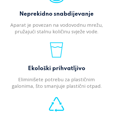
Neprekidno snabdijevanje
Aparat je povezan na vodovodnu mrežu,
pružajući stalnu količinu svježe vode.
Ekološki prihvatljivo
Eliminišete potrebu za plastičnim
galonima, što smanjuje plastični otpad.