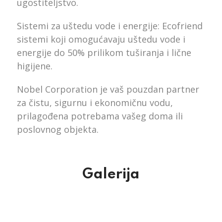
ugostiteljstvo.
Sistemi za uštedu vode i energije: Ecofriend
sistemi koji omogućavaju uštedu vode i
energije do 50% prilikom tuširanja i lične
higijene.
Nobel Corporation je vaš pouzdan partner
za čistu, sigurnu i ekonomičnu vodu,
prilagođena potrebama vašeg doma ili
poslovnog objekta.
Galerija