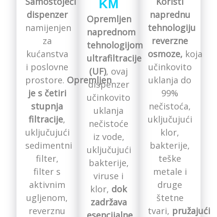
Samostojeći
Koristi
KM
dispenzer
naprednu
Opremljen
namijenjen
tehnologiju
naprednom
za
reverzne
tehnologijom
kućanstva
osmoze,
koja
ultrafiltracije
i poslovne
učinkovito
(UF)
, ovaj
prostore.
Opremljen
uklanja do
dispenzer
je s četiri
99%
učinkovito
stupnja
nečistoća,
uklanja
filtracije
,
uključujući
nečistoće
uključujući
klor,
iz vode,
sedimentni
bakterije,
uključujući
filter,
teške
bakterije,
filter s
metale i
viruse i
aktivnim
druge
klor,
dok
ugljenom,
štetne
zadržava
reverznu
tvari,
pružajući
esencijalne