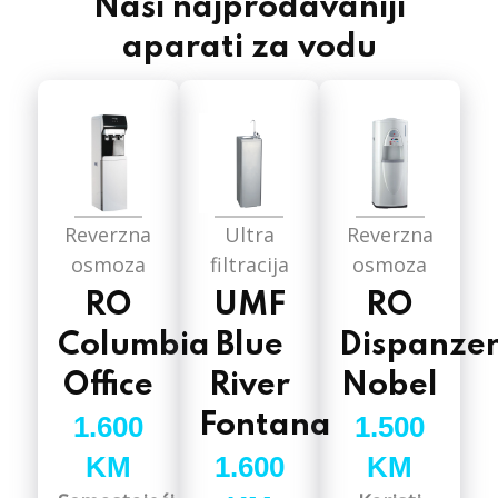
Naši najprodavaniji
aparati za vodu
Reverzna
Ultra
Reverzna
osmoza
filtracija
osmoza
RO
UMF
RO
Columbia
Blue
Dispanze
Office
River
Nobel
1.600
Fontana
1.500
KM
1.600
KM