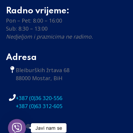
Radno vrijeme:
Pon – Pet: 8:00 – 16:00
Sub: 8:30 – 13:00
Nedjeljom i praznicima ne radimo.
Adresa
Bleiburških žrtava 68
88000 Mostar, BiH
+387 (0)36 320-556
+387 (0)63 312-605
info@nobel.ba
Viber