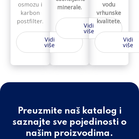
osmozu i
vodu
minerale.
karbon
vrhunske
postfilter.
kvalitete.
Vidi
više
Vidi
Vidi
više
više
Preuzmite naš katalog i
saznajte sve pojedinosti o
našim proizvodima.